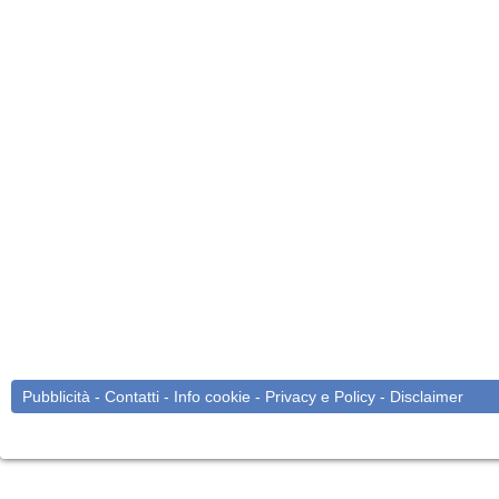
Pubblicità
-
Contatti
-
Info cookie
-
Privacy e Policy
-
Disclaimer