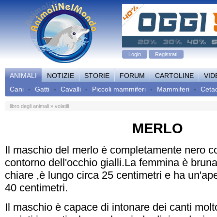
Login
Registrati
ANIMALI
NOTIZIE
STORIE
FORUM
CARTOLINE
VID
Cani
-
Gatti
-
Cavalli
-
Piccoli mammiferi
-
Mammiferi
-
Ceta
libro degli animali
»
volatili
MERLO
Il maschio del merlo è completamente nero con
contorno dell'occhio gialli.La femmina è bruna 
chiare ,è lungo circa 25 centimetri e ha un'ape
40 centimetri.
Il maschio è capace di intonare dei canti molt